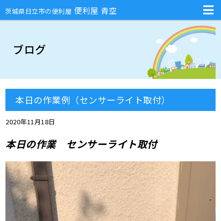
不用品回収・部屋の片付け・庭のお手入れ・ハチの巣駆除・引越しの手伝
便利屋 青空
茨城県日立市の便利屋
ブログ
本日の作業例（センサーライト取付）
2020年11月18日
本日の作業 センサーライト取付