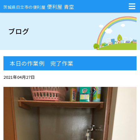
不用品回収・部屋の片付け・庭のお手入れ・ハチの巣駆除・引越しの手伝
便利屋 青空
茨城県日立市の便利屋
ブログ
本日の作業例 完了作業
2021年04月27日