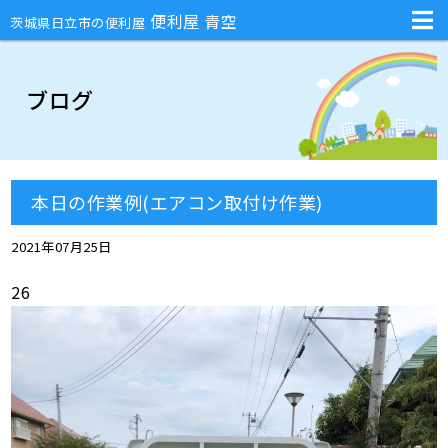
不用品回収・部屋の片付け・庭のお手入れ・ハチの巣駆除・引越しの手伝
便利屋 青空
茨城県日立市の便利屋
ブログ
本日の作業例(エアコン取付け作業)
2021年07月25日
26