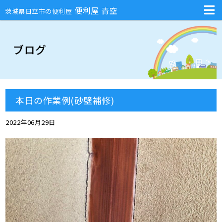
不用品回収・部屋の片付け・庭のお手入れ・ハチの巣駆除・引越しの手伝
便利屋 青空
茨城県日立市の便利屋
ブログ
本日の作業例(砂壁補修)
2022年06月29日