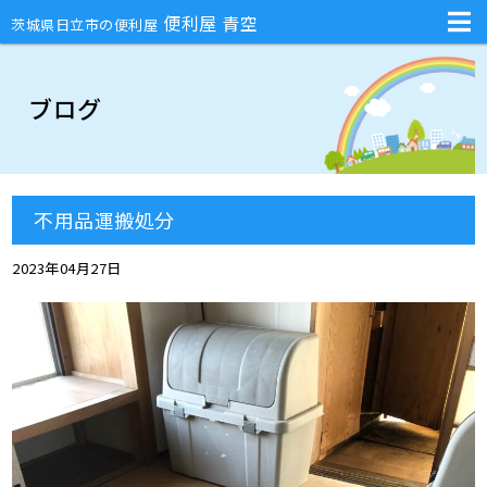
不用品回収・部屋の片付け・庭のお手入れ・ハチの巣駆除・引越しの手伝
便利屋 青空
茨城県日立市の便利屋
ブログ
不用品運搬処分
2023年04月27日