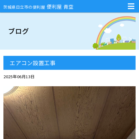
不用品回収・部屋の片付け・庭のお手入れ・ハチの巣駆除・引越しの手伝
便利屋 青空
茨城県日立市の便利屋
ブログ
エアコン設置工事
2025年06月13日