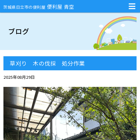
不用品回収・部屋の片付け・庭のお手入れ・ハチの巣駆除・引越しの手伝
便利屋 青空
茨城県日立市の便利屋
ブログ
草刈り 木の伐採 処分作業
2025年08月29日