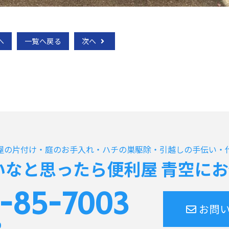
へ
一覧へ戻る
次へ
屋の片付け・庭のお手入れ・
ハチの巣駆除・引越しの手伝い・
いなと思ったら
便利屋 青空にお
-85-7003
お問
0