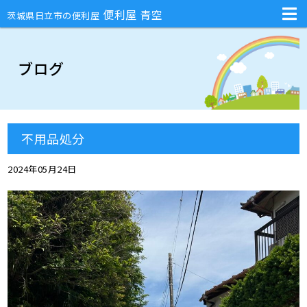
不用品回収・部屋の片付け・庭のお手入れ・ハチの巣駆除・引越しの手伝
便利屋 青空
茨城県日立市の便利屋
ブログ
不用品処分
2024年05月24日